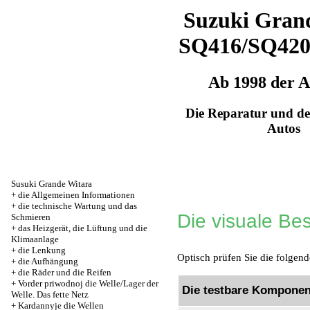
Suzuki Grand
SQ416/SQ42
Ab 1998 der 
Die Reparatur und de
Autos
Susuki Grande Witara
+
die Allgemeinen Informationen
+
die technische Wartung und das
Die visuale Be
Schmieren
+
das Heizgerät, die Lüftung und die
Klimaanlage
+
die Lenkung
Optisch prüfen Sie die folgend
+
die Aufhängung
+
die Räder und die Reifen
+
Vorder priwodnoj die Welle/Lager der
Die testbare Komponen
Welle. Das fette Netz
+
Kardannyje die Wellen