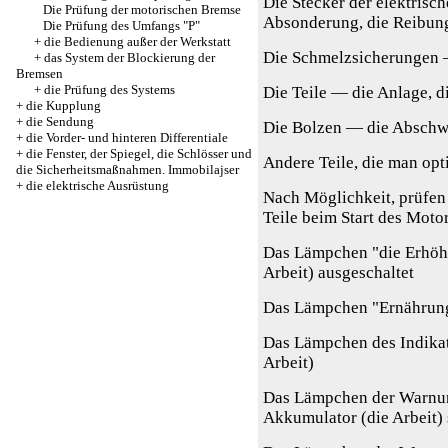
Die Stecker der elektrisc
Die Prüfung der motorischen Bremse
Absonderung, die Reibun
Die Prüfung des Umfangs "P"
+
die Bedienung außer der Werkstatt
Die Schmelzsicherungen 
+
das System der Blockierung der
Bremsen
+
die Prüfung des Systems
Die Teile — die Anlage, 
+
die Kupplung
+
die Sendung
Die Bolzen — die Absch
+
die Vorder- und hinteren Differentiale
+
die Fenster, der Spiegel, die Schlösser und
Andere Teile, die man opt
die Sicherheitsmaßnahmen. Immobilajser
+
die elektrische Ausrüstung
Nach Möglichkeit, prüfen
Teile beim Start des Motor
Das Lämpchen "die Erhöh
Arbeit) ausgeschaltet
Das Lämpchen "Ernährung"
Das Lämpchen des Indikat
Arbeit)
Das Lämpchen der Warnung
Akkumulator (die Arbeit) 