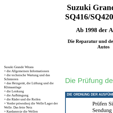
Suzuki Grand
SQ416/SQ42
Ab 1998 der 
Die Reparatur und de
Autos
Susuki Grande Witara
+
die Allgemeinen Informationen
+
die technische Wartung und das
Die Prüfung d
Schmieren
+
das Heizgerät, die Lüftung und die
Klimaanlage
+
die Lenkung
DIE ORDNUNG DER AUSFÜH
+
die Aufhängung
+
die Räder und die Reifen
Prüfen S
+
Vorder priwodnoj die Welle/Lager der
Welle. Das fette Netz
Sendung 
+
Kardannyje die Wellen