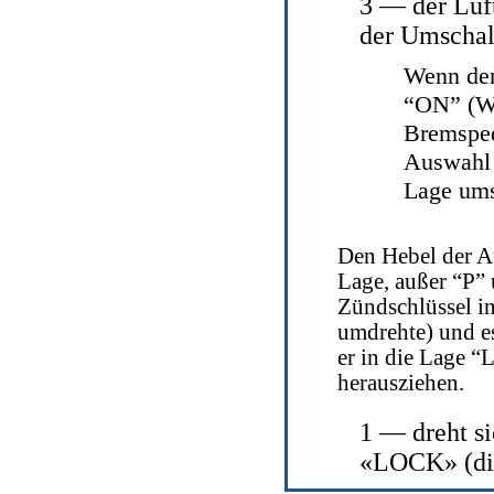
3 — der Luf
der Umschalt
Wenn den
“ON” (WK
Bremsped
Auswahl 
Lage ums
Den Hebel der A
Lage, außer “P” 
Zündschlüssel i
umdrehte) und e
er in die Lage “
herausziehen.
1 — dreht s
«LOCK» (die