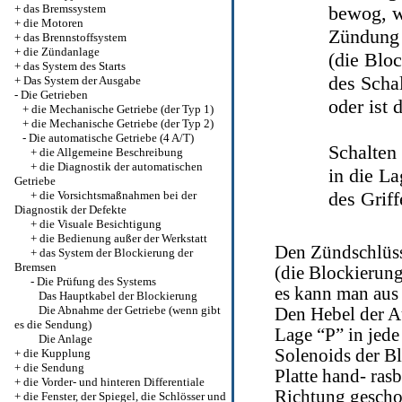
+
das Bremssystem
bewog, w
+
die Motoren
Zündung 
+
das Brennstoffsystem
+
die Zündanlage
(die Bloc
+
das System des Starts
des Scha
+
Das System der Ausgabe
-
Die Getrieben
oder ist 
+
die Mechanische Getriebe (der Typ 1)
+
die Mechanische Getriebe (der Typ 2)
-
Die automatische Getriebe (4 A/T)
Schalten
+
die Allgemeine Beschreibung
+
die Diagnostik der automatischen
in die La
Getriebe
des Griff
+
die Vorsichtsmaßnahmen bei der
Diagnostik der Defekte
+
die Visuale Besichtigung
+
die Bedienung außer der Werkstatt
Den Zündschlüs
+
das System der Blockierung der
Bremsen
(die Blockierun
-
Die Prüfung des Systems
es kann man aus
Das Hauptkabel der Blockierung
Die Abnahme der Getriebe (wenn gibt
Den Hebel der A
es die Sendung)
Lage “P” in jed
Die Anlage
Solenoids der B
+
die Kupplung
+
die Sendung
Platte hand- ra
+
die Vorder- und hinteren Differentiale
Richtung gescho
+
die Fenster, der Spiegel, die Schlösser und