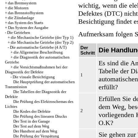
+
das Bremssystem
wichtig, wenn die ele
+
die Motoren
Defektes (DTC) nicht 
+
das Brennstoffsystem
+
die Zündanlage
Besichtigung findet e
+
das System des Starts
+
Das System der Ausgabe
-
Die Getrieben
Aufmerksam folgen Si
+
die Mechanische Getriebe (der Typ 1)
+
die Mechanische Getriebe (der Typ 2)
-
Die automatische Getriebe (4 A/T)
Der
Die Handlun
+
die Allgemeine Beschreibung
Schritt
+
die Diagnostik der automatischen
Es sind die 
Getriebe
+
die Vorsichtsmaßnahmen bei der
Tabelle der Di
Diagnostik der Defekte
1
-
Die visuale Besichtigung
automatischen
Die Hauptprüfung der automatischen
erfüllt?
Transmission
Die Tabellen der Diagnostik der
Defekte
Erfüllen Sie
d
Die Prüfung des Elektroschemas des
dem Weg
, be
Lichtes
2
Die Kodes der Defekte
vorliegenden K
Die Prüfung des linearen Drucks
Der Test in der Garage
O.K?
Der Test auf dem Weg
Der Handtest auf dem Weg
Sie gehen zur
Die Prüfung der Verspätung