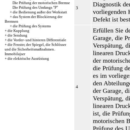
Die Prüfung der motorischen Bremse
Diagnostik de
Die Prüfung des Umfangs "P"
3
vorliegenden 
+
die Bedienung außer der Werkstatt
+
das System der Blockierung der
Defekt ist be
Bremsen
+
die Prüfung des Systems
Erfüllen Sie d
+
die Kupplung
+
die Sendung
Garage, die P
+
die Vorder- und hinteren Differentiale
Verspätung, d
+
die Fenster, der Spiegel, die Schlösser
und die Sicherheitsmaßnahmen.
linearen Druck
Immobilajser
+
die elektrische Ausrüstung
der motorisch
die Prüfung d
es im vorliege
den Abteilun
4
der Garage
,
d
Verspätung
,
d
linearen Druc
ist,
die Prüfun
motorischen 
Prüfung des 