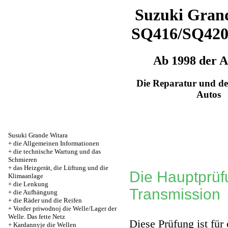
Suzuki Grand
SQ416/SQ42
Ab 1998 der 
Die Reparatur und de
Autos
Susuki Grande Witara
+
die Allgemeinen Informationen
+
die technische Wartung und das
Schmieren
+
das Heizgerät, die Lüftung und die
Die Hauptprüf
Klimaanlage
+
die Lenkung
Transmission
+
die Aufhängung
+
die Räder und die Reifen
+
Vorder priwodnoj die Welle/Lager der
Welle. Das fette Netz
Diese Prüfung ist für
+
Kardannyje die Wellen