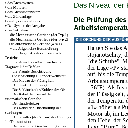
+
das Bremssystem
Das Niveau der F
+
die Motoren
+
das Brennstoffsystem
+
die Zündanlage
Die Prüfung des
+
das System des Starts
+
Das System der Ausgabe
Arbeitstemperat
-
Die Getrieben
+
die Mechanische Getriebe (der Typ 1)
+
die Mechanische Getriebe (der Typ 2)
DIE ORDNUNG DER AUSFÜH
-
Die automatische Getriebe (4 A/T)
Halten Sie das Au
+
die Allgemeine Beschreibung
+
die Diagnostik der automatischen
stojanotschnyj d
Getriebe
"die Schuhe". M
+
die Vorsichtsmaßnahmen bei der
Diagnostik der Defekte
der Lage «P» st
+
die Visuale Besichtigung
auf, bis die Tem
-
Die Bedienung außer der Werkstatt
Arbeitstemperatu
Das Niveau der Flüssigkeit
Der Ersatz der Flüssigkeit
176°F). Als Inst
Die Schläuche des Kühlers des Öls
der Flüssigkeit,
Das Kabel der Drossel der
automatischen Getriebe
der Temperatur 
Der Handselektor
«1» höher als P
Das Kabel der Umschaltung der
Sendungen
Motor ab, im Lee
Der Schalter (der Sensor) des Umfangs
den Hebel der S
der Transmission
Lage "P um". Bei
Der Sensor der Geschwindigkeit auf