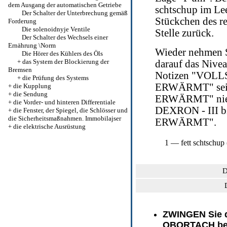
dem Ausgang der automatischen Getriebe
schtschup im Lee
Der Schalter der Unterbrechung gemäß
Stückchen des re
Forderung
Die solenoidnyje Ventile
Stelle zurück.
Der Schalter des Wechsels einer
Ernährung \Norm
Wieder nehmen Si
Die Hörer des Kühlers des Öls
+
das System der Blockierung der
darauf das Nivea
Bremsen
Notizen "VOL
+
die Prüfung des Systems
ERWÄRMT" sein. 
+
die Kupplung
+
die Sendung
ERWÄRMT" niedri
+
die Vorder- und hinteren Differentiale
DEXRON - III 
+
die Fenster, der Spiegel, die Schlösser und
die Sicherheitsmaßnahmen. Immobilajser
ERWÄRMT".
+
die elektrische Ausrüstung
1 — fett schtschup
D
ZWINGEN Sie 
OBORTACH bei 