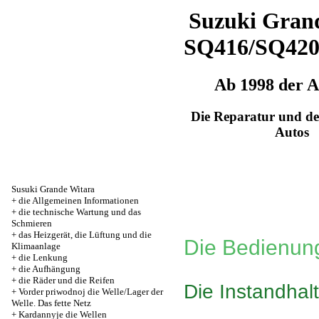
Suzuki Grand
SQ416/SQ42
Ab 1998 der 
Die Reparatur und de
Autos
Susuki Grande Witara
+
die Allgemeinen Informationen
+
die technische Wartung und das
Schmieren
+
das Heizgerät, die Lüftung und die
Die Bedienung
Klimaanlage
+
die Lenkung
+
die Aufhängung
+
die Räder und die Reifen
Die Instandhal
+
Vorder priwodnoj die Welle/Lager der
Welle. Das fette Netz
+
Kardannyje die Wellen