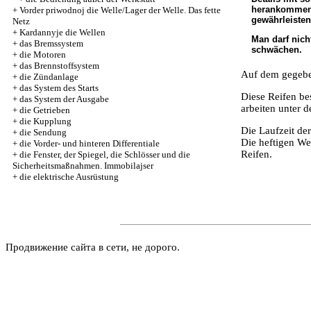
herankommende
+
Vorder priwodnoj die Welle/Lager der Welle. Das fette
gewährleiste
Netz
+
Kardannyje die Wellen
Man darf nich
+
das Bremssystem
schwächen.
+
die Motoren
+
das Brennstoffsystem
Auf dem gegeben
+
die Zündanlage
+
das System des Starts
Diese Reifen be
+
das System der Ausgabe
arbeiten unter 
+
die Getrieben
+
die Kupplung
Die Laufzeit de
+
die Sendung
Die heftigen We
+
die Vorder- und hinteren Differentiale
Reifen.
+
die Fenster, der Spiegel, die Schlösser und die
Sicherheitsmaßnahmen. Immobilajser
+
die elektrische Ausrüstung
Продвижение сайта в сети, не дорого.