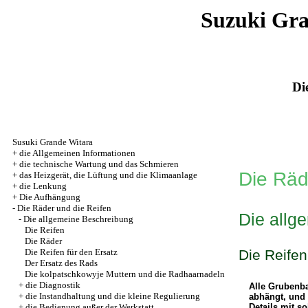
Suzuki Gr
Di
Susuki Grande Witara
+
die Allgemeinen Informationen
+
die technische Wartung und das Schmieren
Die Räd
+
das Heizgerät, die Lüftung und die Klimaanlage
+
die Lenkung
+
Die Aufhängung
-
Die Räder und die Reifen
Die allg
-
Die allgemeine Beschreibung
Die Reifen
Die Räder
Die Reifen für den Ersatz
Die Reifen
Der Ersatz des Rads
Die kolpatschkowyje Muttern und die Radhaarnadeln
+
die Diagnostik
Alle Grubenba
+
die Instandhaltung und die kleine Regulierung
abhängt, und 
+
die Bedienung außer der Werkstatt
Details mit s