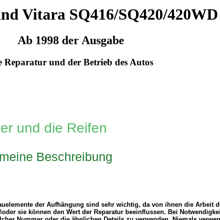
and Vitara SQ416/SQ420/420WD
Ab 1998 der Ausgabe
e Reparatur und der Betrieb des Autos
er und die Reifen
emeine Beschreibung
uelemente der Aufhängung sind sehr wichtig, da von ihnen die Arbeit d
\oder sie können den Wert der Reparatur beeinflussen. Bei Notwendigkeit 
olcher Nummer oder die ähnlichen Details zu verwenden. Niemals verwen