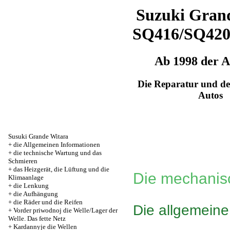
Suzuki Grand
SQ416/SQ42
Ab 1998 der 
Die Reparatur und de
Autos
Susuki Grande Witara
+
die Allgemeinen Informationen
+
die technische Wartung und das
Schmieren
+
das Heizgerät, die Lüftung und die
Die mechanisc
Klimaanlage
+
die Lenkung
+
die Aufhängung
+
die Räder und die Reifen
Die allgemein
+
Vorder priwodnoj die Welle/Lager der
Welle. Das fette Netz
+
Kardannyje die Wellen