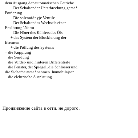
dem Ausgang der automatischen Getriebe
Der Schalter der Unterbrechung gemäß
Forderung
Die solenoidnyje Ventile
Der Schalter des Wechsels einer
Ernährung \Norm
Die Hörer des Kühlers des Öls
+
das System der Blockierung der
Bremsen
+
die Prüfung des Systems
+
die Kupplung
+
die Sendung
+
die Vorder- und hinteren Differentiale
+
die Fenster, der Spiegel, die Schlösser und
die Sicherheitsmaßnahmen. Immobilajser
+
die elektrische Ausrüstung
Продвижение сайта в сети, не дорого.