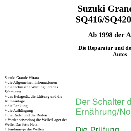
Suzuki Grand
SQ416/SQ42
Ab 1998 der 
Die Reparatur und de
Autos
Susuki Grande Witara
+
die Allgemeinen Informationen
+
die technische Wartung und das
Schmieren
+
das Heizgerät, die Lüftung und die
Der Schalter 
Klimaanlage
+
die Lenkung
Ernährung/N
+
die Aufhängung
+
die Räder und die Reifen
+
Vorder priwodnoj die Welle/Lager der
Welle. Das fette Netz
Die Prüfung
+
Kardannyje die Wellen