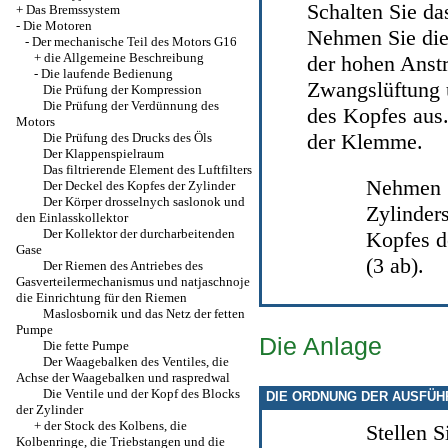
Schalten Sie d
+
Das Bremssystem
-
Die Motoren
Nehmen Sie die
-
Der mechanische Teil des Motors G16
+
die Allgemeine Beschreibung
der hohen Anstr
-
Die laufende Bedienung
Zwangslüftung 
Die Prüfung der Kompression
Die Prüfung der Verdünnung des
des Kopfes aus.
Motors
der Klemme.
Die Prüfung des Drucks des Öls
Der Klappenspielraum
Das filtrierende Element des Luftfilters
Nehmen S
Der Deckel des Kopfes der Zylinder
Der Körper drosselnych saslonok und
Zylinder
den Einlasskollektor
Der Kollektor der durcharbeitenden
Kopfes d
Gase
(3 ab).
Der Riemen des Antriebes des
Gasverteilermechanismus und natjaschnoje
die Einrichtung für den Riemen
Maslosbornik und das Netz der fetten
Pumpe
Die Anlage
Die fette Pumpe
Der Waagebalken des Ventiles, die
Achse der Waagebalken und raspredwal
Die Ventile und der Kopf des Blocks
DIE ORDNUNG DER AUSFÜ
der Zylinder
+
der Stock des Kolbens, die
Stellen S
Kolbenringe, die Triebstangen und die