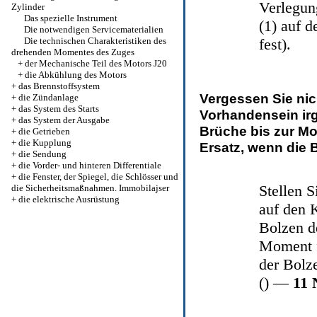
Verlegun
Zylinder
Das spezielle Instrument
(1) auf d
Die notwendigen Servicematerialien
Die technischen Charakteristiken des
fest).
drehenden Momentes des Zuges
+
der Mechanische Teil des Motors J20
+
die Abkühlung des Motors
+
das Brennstoffsystem
Vergessen Sie nich
+
die Zündanlage
+
das System des Starts
Vorhandensein ir
+
das System der Ausgabe
Brüche bis zur Mo
+
die Getrieben
+
die Kupplung
Ersatz, wenn die
+
die Sendung
+
die Vorder- und hinteren Differentiale
+
die Fenster, der Spiegel, die Schlösser und
Stellen 
die Sicherheitsmaßnahmen. Immobilajser
+
die elektrische Ausrüstung
auf den K
Bolzen d
Moment f
der Bolz
() —
11 