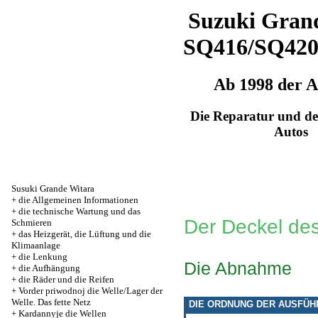
Suzuki Grand
SQ416/SQ42
Ab 1998 der 
Die Reparatur und de
Autos
Susuki Grande Witara
+
die Allgemeinen Informationen
+
die technische Wartung und das
Der Deckel des
Schmieren
+
das Heizgerät, die Lüftung und die
Klimaanlage
+
die Lenkung
Die Abnahme
+
die Aufhängung
+
die Räder und die Reifen
+
Vorder priwodnoj die Welle/Lager der
Welle. Das fette Netz
DIE ORDNUNG DER AUSFÜ
+
Kardannyje die Wellen