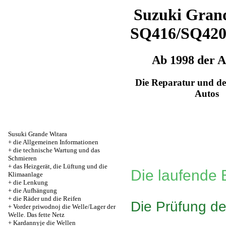
Suzuki Grand
SQ416/SQ42
Ab 1998 der 
Die Reparatur und de
Autos
Susuki Grande Witara
+
die Allgemeinen Informationen
+
die technische Wartung und das
Schmieren
+
das Heizgerät, die Lüftung und die
Die laufende
Klimaanlage
+
die Lenkung
+
die Aufhängung
+
die Räder und die Reifen
Die Prüfung d
+
Vorder priwodnoj die Welle/Lager der
Welle. Das fette Netz
+
Kardannyje die Wellen