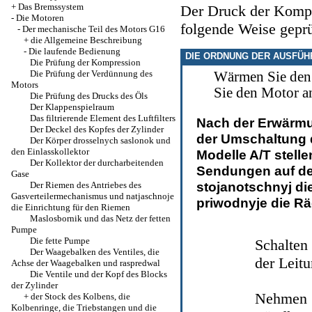
+
Das Bremssystem
Der Druck der Kompre
-
Die Motoren
folgende Weise geprü
-
Der mechanische Teil des Motors G16
+
die Allgemeine Beschreibung
-
Die laufende Bedienung
DIE ORDNUNG DER AUSFÜ
Die Prüfung der Kompression
Die Prüfung der Verdünnung des
Wärmen Sie den 
Motors
Sie den Motor a
Die Prüfung des Drucks des Öls
Der Klappenspielraum
Das filtrierende Element des Luftfilters
Nach der Erwärmu
Der Deckel des Kopfes der Zylinder
der Umschaltung d
Der Körper drosselnych saslonok und
den Einlasskollektor
Modelle A/T stell
Der Kollektor der durcharbeitenden
Sendungen auf den
Gase
stojanotschnyj di
Der Riemen des Antriebes des
Gasverteilermechanismus und natjaschnoje
priwodnyje die Rä
die Einrichtung für den Riemen
Maslosbornik und das Netz der fetten
Pumpe
Die fette Pumpe
Schalten
Der Waagebalken des Ventiles, die
der Leitu
Achse der Waagebalken und raspredwal
Die Ventile und der Kopf des Blocks
der Zylinder
Nehmen S
+
der Stock des Kolbens, die
Kolbenringe, die Triebstangen und die