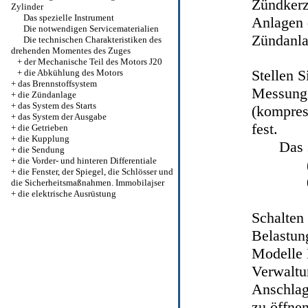
Zündkerz
Zylinder
Das spezielle Instrument
Anlagen 
Die notwendigen Servicematerialien
Zündanl
Die technischen Charakteristiken des
drehenden Momentes des Zuges
+
der Mechanische Teil des Motors J20
Stellen S
+
die Abkühlung des Motors
+
das Brennstoffsystem
Messung 
+
die Zündanlage
+
das System des Starts
(kompres
+
das System der Ausgabe
fest.
+
die Getrieben
+
die Kupplung
Das 
+
die Sendung
+
die Vorder- und hinteren Differentiale
+
die Fenster, der Spiegel, die Schlösser und
die Sicherheitsmaßnahmen. Immobilajser
+
die elektrische Ausrüstung
Schalten
Belastung
Modelle 
Verwaltu
Anschlag
zu öffnen