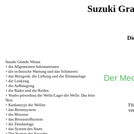
Suzuki Gr
Di
Susuki Grande Witara
+
die Allgemeinen Informationen
+
die technische Wartung und das Schmieren
Der Me
+
das Heizgerät, die Lüftung und die Klimaanlage
+
die Lenkung
+
die Aufhängung
+
die Räder und die Reifen
+
Vorder priwodnoj die Welle/Lager der Welle. Das fette
Netz
Fü
+
Kardannyje die Wellen
+
das Bremssystem
ve
+
die Motoren
+
das Brennstoffsystem
+
die Zündanlage
+
das System des Starts
+
Das System der Ausgabe