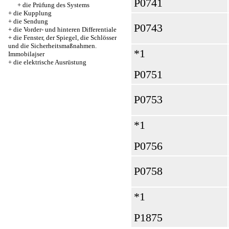
Р0741
+
die Prüfung des Systems
+
die Kupplung
+
die Sendung
Р0743
+
die Vorder- und hinteren Differentiale
+
die Fenster, der Spiegel, die Schlösser
und die Sicherheitsmaßnahmen.
*1
Immobilajser
+
die elektrische Ausrüstung
Р0751
Р0753
*1
Р0756
Р0758
*1
Р1875