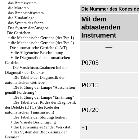
+
das Bremssystem
+
die Motoren
Die Nummer des Kodes de
+
das Brennstoffsystem
Mit dem
+
die Zündanlage
+
das System des Starts
abtastenden
+
Das System der Ausgabe
-
Die Getrieben
Instrument
+
die Mechanische Getriebe (der Typ 1)
+
die Mechanische Getriebe (der Typ 2)
—
-
Die automatische Getriebe (4 A/T)
+
die Allgemeine Beschreibung
+
die Diagnostik der automatischen
Р0705
Getriebe
-
Die Vorsichtsmaßnahmen bei der
Diagnostik der Defekte
Die Tabelle der Diagnostik der
automatischen Getriebe
Р0715
Die Prüfung der Lampe "Ausschalten
gemäß Forderung"
Die Prüfung der Lampe "Ernährung"
Die Tabelle der Kodes der Diagnostik
der Defekte (DTC) (der Kode der
Р0720
automatischen Transmission)
Die Tabelle der Störungsfreiheit
+
die Visuale Besichtigung
*1
+
die Bedienung außer der Werkstatt
+
das System der Blockierung der
Bremsen