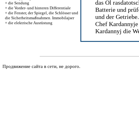
das Öl rasdatots
+
die Sendung
+
die Vorder- und hinteren Differentiale
Batterie und prü
+
die Fenster, der Spiegel, die Schlösser und
und der Getriebe.
die Sicherheitsmaßnahmen. Immobilajser
+
die elektrische Ausrüstung
Chef Kardannyje
Kardannyj die We
Продвижение сайта в сети, не дорого.