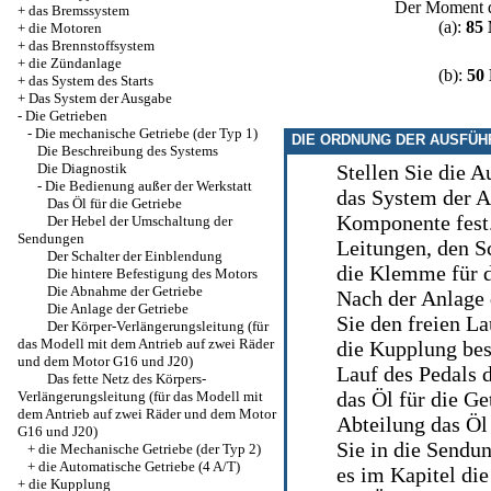
Der Moment d
+
das Bremssystem
(a):
85
+
die Motoren
+
das Brennstoffsystem
+
die Zündanlage
(b):
50
+
das System des Starts
+
Das System der Ausgabe
-
Die Getrieben
-
Die mechanische Getriebe (der Typ 1)
DIE ORDNUNG DER AUSFÜ
Die Beschreibung des Systems
Die Diagnostik
Stellen Sie die 
-
Die Bedienung außer der Werkstatt
das System der 
Das Öl für die Getriebe
Komponente fest
Der Hebel der Umschaltung der
Sendungen
Leitungen, den Sc
Der Schalter der Einblendung
die Klemme für d
Die hintere Befestigung des Motors
Die Abnahme der Getriebe
Nach der Anlage 
Die Anlage der Getriebe
Sie den freien L
Der Körper-Verlängerungsleitung (für
das Modell mit dem Antrieb auf zwei Räder
die Kupplung
bes
und dem Motor G16 und J20)
Lauf des Pedals 
Das fette Netz des Körpers-
das Öl für die Ge
Verlängerungsleitung (für das Modell mit
dem Antrieb auf zwei Räder und dem Motor
Abteilung
das Öl
G16 und J20)
Sie in die Sendu
+
die Mechanische Getriebe (der Typ 2)
+
die Automatische Getriebe (4 A/T)
es im Kapitel
di
+
die Kupplung