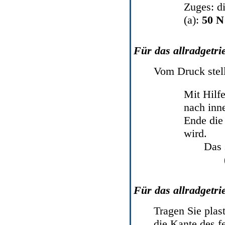
Zuges: d
(a):
50 N
Für das allradgetri
Vom Druck stelle
Mit Hilfe
nach inne
Ende die 
wird.
Das 
Für das allradgetri
Tragen Sie plas
die Kante des f