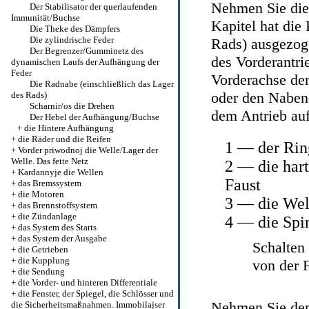
Nehmen Sie die
Der Stabilisator der querlaufenden
Immunität/Buchse
Kapitel hat
die 
Die Theke des Dämpfers
Die zylindrische Feder
Rads)
ausgezoge
Der Begrenzer/Gumminetz des
des Vorderantri
dynamischen Laufs der Aufhängung der
Feder
Vorderachse der
Die Radnabe (einschließlich das Lager
oder den Naben
des Rads)
Scharnir/os die Drehen
dem Antrieb auf
Der Hebel der Aufhängung/Buchse
+
die Hintere Aufhängung
+
die Räder und die Reifen
1 — der Rin
+
Vorder priwodnoj die Welle/Lager der
Welle. Das fette Netz
2 — die har
+
Kardannyje die Wellen
Faust
+
das Bremssystem
+
die Motoren
3 — die Wel
+
das Brennstoffsystem
+
die Zündanlage
4 — die Spi
+
das System des Starts
+
das System der Ausgabe
Schalten 
+
die Getrieben
+
die Kupplung
von der F
+
die Sendung
+
die Vorder- und hinteren Differentiale
+
die Fenster, der Spiegel, die Schlösser und
Nehmen Sie den 
die Sicherheitsmaßnahmen. Immobilajser