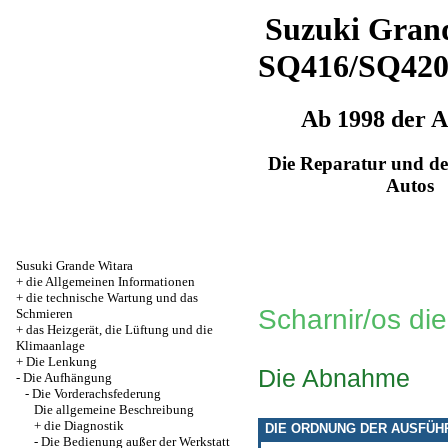
Suzuki Grand
SQ416/SQ42
Ab 1998 der 
Die Reparatur und de
Autos
Susuki Grande Witara
+
die Allgemeinen Informationen
+
die technische Wartung und das
Scharnir/os di
Schmieren
+
das Heizgerät, die Lüftung und die
Klimaanlage
+
Die Lenkung
Die Abnahme
-
Die Aufhängung
-
Die Vorderachsfederung
Die allgemeine Beschreibung
+
die Diagnostik
DIE ORDNUNG DER AUSFÜH
-
Die Bedienung außer der Werkstatt