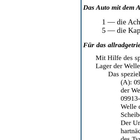
Das Auto mit dem A
1 — die Ach
5 — die Kap
Für das allradgetri
Mit Hilfe des sp
Lager der Welle 
Das speziel
(A): 0
der We
09913-
Welle 
Scheib
Der Um
hartnä
des Ty