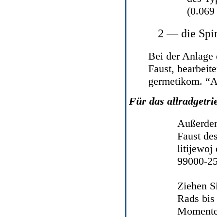
(0.069
2 — die Spi
Bei der Anlage 
Faust, bearbeit
germetikom. “A
Für das allradgetri
Außerdem 
Faust de
litijewo
99000-25
Ziehen S
Rads bis
Momentes