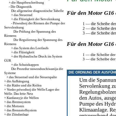
+
die Hauptbeschreibung
-
Die Diagnostik
Die allgemeine diagnostische Tabelle
Für den Motor G16 
+
das Steuerrad
+
die Flüssigkeit der Servolenkung
-
Priwodnoj der Riemen der Pumpe der
1 — die Scheibe de
Servolenkung
2 — die Scheibe des
Die Prüfung der Spannung des
3 — die Scheibe de
Riemens
Die Regulierung der Spannung des
Für den Motor G16 
Riemens
+
das System des Leerlaufs
+
die Flüssigkeit
1 — die Scheibe der
+
der Hydraulische Druck im System
3 — die Scheibe der
GUR
+
die Schutzkappen
Die Prozedur raswosduschiwanija die
DIE ORDNUNG DER AUSFÜH
Systeme
+
das Steuerrad und die Steuerspalte
Um die Spannun
+
die Aufhängung
Servolenkung zu
+
die Räder und die Reifen
+
Vorder priwodnoj die Welle/Lager der
Regelungsbolzen
Welle. Das fette Netz
den Autos, ausge
+
Kardannyje die Wellen
+
das Bremssystem
Pumpe des Hydro
+
die Motoren
Klimaanlage. Re
+
das Brennstoffsystem
+
die Zündanlage
entsprechend de