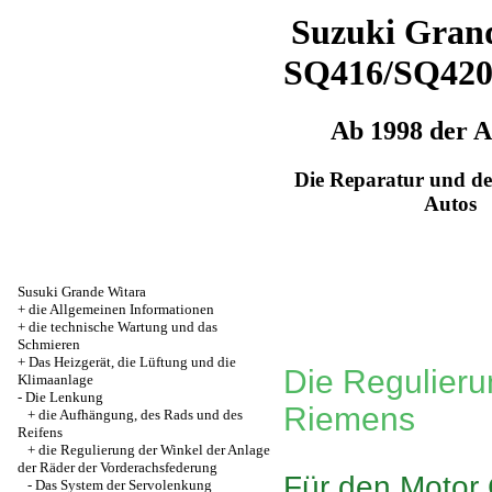
Suzuki Grand
SQ416/SQ42
Ab 1998 der 
Die Reparatur und de
Autos
Susuki Grande Witara
+
die Allgemeinen Informationen
+
die technische Wartung und das
Schmieren
+
Das Heizgerät, die Lüftung und die
Die Regulier
Klimaanlage
-
Die Lenkung
Riemens
+
die Aufhängung, des Rads und des
Reifens
+
die Regulierung der Winkel der Anlage
der Räder der Vorderachsfederung
Für den Motor
-
Das System der Servolenkung