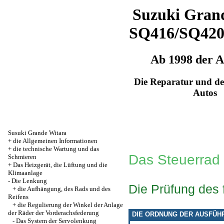
Suzuki Grand
SQ416/SQ42
Ab 1998 der 
Die Reparatur und de
Autos
Susuki Grande Witara
+
die Allgemeinen Informationen
+
die technische Wartung und das
Das Steuerrad
Schmieren
+
Das Heizgerät, die Lüftung und die
Klimaanlage
-
Die Lenkung
Die Prüfung des 
+
die Aufhängung, des Rads und des
Reifens
+
die Regulierung der Winkel der Anlage
der Räder der Vorderachsfederung
DIE ORDNUNG DER AUSFÜH
-
Das System der Servolenkung