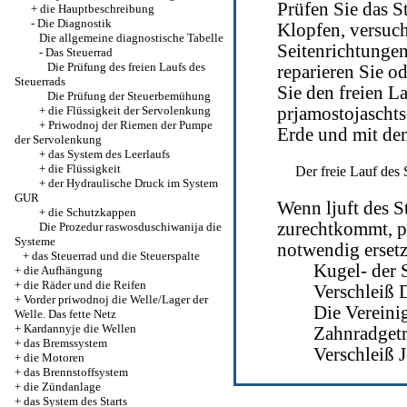
Prüfen Sie das S
+
die Hauptbeschreibung
-
Die Diagnostik
Klopfen, versuch
Die allgemeine diagnostische Tabelle
Seitenrichtunge
-
Das Steuerrad
Die Prüfung des freien Laufs des
reparieren Sie od
Steuerrads
Sie den freien La
Die Prüfung der Steuerbemühung
+
die Flüssigkeit der Servolenkung
prjamostojaschts
+
Priwodnoj der Riemen der Pumpe
Erde und mit de
der Servolenkung
+
das System des Leerlaufs
+
die Flüssigkeit
Der freie Lauf des
+
der Hydraulische Druck im System
GUR
Wenn ljuft des S
+
die Schutzkappen
zurechtkommt, pr
Die Prozedur raswosduschiwanija die
Systeme
notwendig ersetz
+
das Steuerrad und die Steuerspalte
Kugel- der 
+
die Aufhängung
+
die Räder und die Reifen
Verschleiß 
+
Vorder priwodnoj die Welle/Lager der
Die Vereini
Welle. Das fette Netz
+
Kardannyje die Wellen
Zahnradgetr
+
das Bremssystem
Verschleiß 
+
die Motoren
+
das Brennstoffsystem
+
die Zündanlage
+
das System des Starts