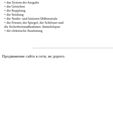
+
das System der Ausgabe
+
die Getrieben
+
die Kupplung
+
die Sendung
+
die Vorder- und hinteren Differentiale
+
die Fenster, der Spiegel, die Schlösser und
die Sicherheitsmaßnahmen. Immobilajser
+
die elektrische Ausrüstung
Продвижение сайта в сети, не дорого.