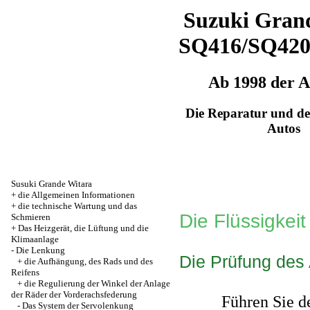
Suzuki Grand
SQ416/SQ42
Ab 1998 der 
Die Reparatur und de
Autos
Susuki Grande Witara
+
die Allgemeinen Informationen
+
die technische Wartung und das
Die Flüssigkeit
Schmieren
+
Das Heizgerät, die Lüftung und die
Klimaanlage
-
Die Lenkung
Die Prüfung des 
+
die Aufhängung, des Rads und des
Reifens
+
die Regulierung der Winkel der Anlage
der Räder der Vorderachsfederung
Führen Sie d
-
Das System der Servolenkung