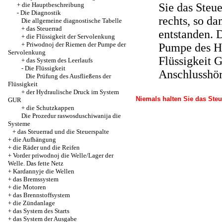
+
die Hauptbeschreibung
Sie das Steu
-
Die Diagnostik
rechts, so d
Die allgemeine diagnostische Tabelle
+
das Steuerrad
entstanden. D
+
die Flüssigkeit der Servolenkung
+
Priwodnoj der Riemen der Pumpe der
Pumpe des Hy
Servolenkung
Flüssigkeit 
+
das System des Leerlaufs
-
Die Flüssigkeit
Anschlusshör
Die Prüfung des Ausfließens der
Flüssigkeit
+
der Hydraulische Druck im System
Niemals halten Sie das Steu
GUR
+
die Schutzkappen
Die Prozedur raswosduschiwanija die
Systeme
+
das Steuerrad und die Steuerspalte
+
die Aufhängung
+
die Räder und die Reifen
+
Vorder priwodnoj die Welle/Lager der
Welle. Das fette Netz
+
Kardannyje die Wellen
+
das Bremssystem
+
die Motoren
+
das Brennstoffsystem
+
die Zündanlage
+
das System des Starts
+
das System der Ausgabe