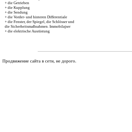
+
die Getrieben
+
die Kupplung
+
die Sendung
+
die Vorder- und hinteren Differentiale
+
die Fenster, der Spiegel, die Schlösser und
die Sicherheitsmaßnahmen. Immobilajser
+
die elektrische Ausrüstung
Продвижение сайта в сети, не дорого.