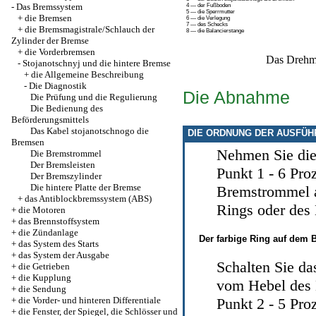
-
Das Bremssystem
4 — der Fußboden
5 — die Sperrmutter
+
die Bremsen
6 — die Verlegung
7 — des Schecks
+
die Bremsmagistrale/Schlauch der
8 — die Balancierstange
Zylinder der Bremse
+
die Vorderbremsen
Das Drehm
-
Stojanotschnyj und die hintere Bremse
+
die Allgemeine Beschreibung
-
Die Diagnostik
Die Abnahme
Die Prüfung und die Regulierung
Die Bedienung des
Beförderungsmittels
Das Kabel stojanotschnogo die
DIE ORDNUNG DER AUSFÜ
Bremsen
Nehmen Sie di
Die Bremstrommel
Der Bremsleisten
Punkt 1 - 6
Proz
Der Bremszylinder
Die hintere Platte der Bremse
Bremstrommel
+
das Antiblockbremssystem (ABS)
Rings oder des
+
die Motoren
+
das Brennstoffsystem
+
die Zündanlage
Der farbige Ring auf dem B
+
das System des Starts
+
das System der Ausgabe
Schalten Sie d
+
die Getrieben
+
die Kupplung
vom Hebel des 
+
die Sendung
+
die Vorder- und hinteren Differentiale
Punkt 2 - 5
Proz
+
die Fenster, der Spiegel, die Schlösser und