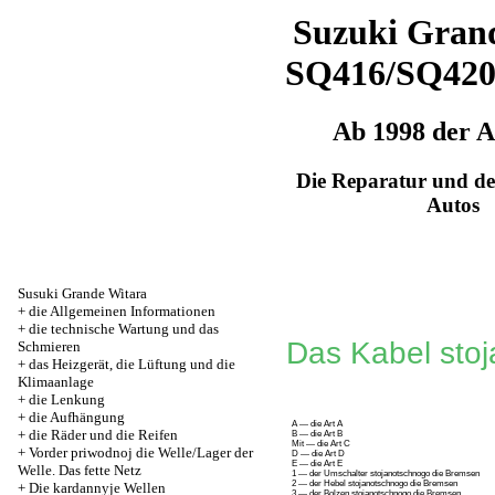
Suzuki Grand
SQ416/SQ42
Ab 1998 der 
Die Reparatur und de
Autos
Susuki Grande Witara
+
die Allgemeinen Informationen
+
die technische Wartung und das
Das Kabel sto
Schmieren
+
das Heizgerät, die Lüftung und die
Klimaanlage
+
die Lenkung
+
die Aufhängung
A — die Art A
+
die Räder und die Reifen
B — die Art B
Mit — die Art C
+
Vorder priwodnoj die Welle/Lager der
D — die Art D
E — die Art E
Welle. Das fette Netz
1 — der Umschalter stojanotschnogo die Bremsen
2 — der Hebel stojanotschnogo die Bremsen
+
Die kardannyje Wellen
3 — der Bolzen stojanotschnogo die Bremsen