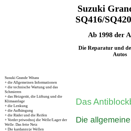
Suzuki Grand
SQ416/SQ42
Ab 1998 der 
Die Reparatur und de
Autos
Susuki Grande Witara
+
die Allgemeinen Informationen
+
die technische Wartung und das
Schmieren
+
das Heizgerät, die Lüftung und die
Das Antibloc
Klimaanlage
+
die Lenkung
+
die Aufhängung
+
die Räder und die Reifen
Die allgemein
+
Vorder priwodnoj die Welle/Lager der
Welle. Das fette Netz
+
Die kardannyje Wellen