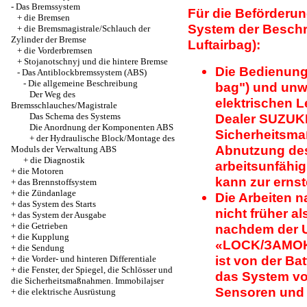
-
Das Bremssystem
Für die Beförderun
+
die Bremsen
System der Beschr
+
die Bremsmagistrale/Schlauch der
Zylinder der Bremse
Luftairbag):
+
die Vorderbremsen
+
Stojanotschnyj und die hintere Bremse
Die Bedienung
-
Das Antiblockbremssystem (ABS)
-
Die allgemeine Beschreibung
bag") und unwe
Der Weg des
elektrischen L
Bremsschlauches/Magistrale
Das Schema des Systems
Dealer SUZUKI 
Die Anordnung der Komponenten ABS
Sicherheitsma
+
der Hydraulische Block/Montage des
Abnutzung des
Moduls der Verwaltung ABS
+
die Diagnostik
arbeitsunfähi
+
die Motoren
kann zur ernst
+
das Brennstoffsystem
+
die Zündanlage
Die Arbeiten n
+
das System des Starts
nicht früher a
+
das System der Ausgabe
+
die Getrieben
nachdem der U
+
die Kupplung
«LOCK/ЗАМОК» 
+
die Sendung
ist von der Ba
+
die Vorder- und hinteren Differentiale
+
die Fenster, der Spiegel, die Schlösser und
das System vo
die Sicherheitsmaßnahmen. Immobilajser
Sensoren und d
+
die elektrische Ausrüstung