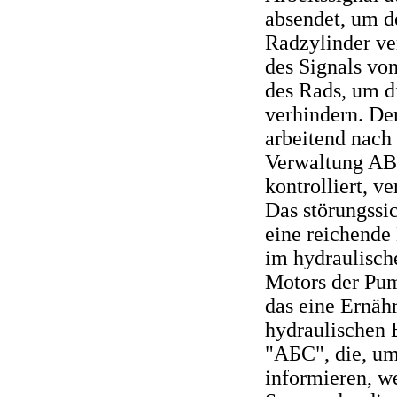
absendet, um d
Radzylinder ve
des Signals vo
des Rads, um d
verhindern. De
arbeitend nach
Verwaltung ABS
kontrolliert, v
Das störungssic
eine reichende
im hydraulisch
Motors der Pum
das eine Ernäh
hydraulischen 
"АБС", die, um
informieren, w