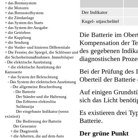
+
das Bremssystem
+
die Motoren
Der Indikator
+
das Brennstoffsystem
+
die Zündanlage
Kugel- utjaschelitel
+
das System des Starts
+
das System der Ausgabe
+
die Getrieben
Die Batterie im Obert
+
die Kupplung
Kompensation der Te
+
die Sendung
+
die Vorder- und hinteren Differentiale
des gegebenen Indika
+
Die Fenster, der Spiegel, die Schlösser und
die Sicherheitsmaßnahmen. Immobilajser
diagnostischen Proze
-
Die elektrische Ausrüstung
+
die elektrische Ausrüstung der
Bei der Prüfung des 
Karosserie
+
das System der Beleuchtung
Oberteil der Batterie
-
Das System der elektrischen Ausrüstung
-
Die allgemeine Beschreibung
Auf einigen Grundstü
-
Die Batterie
Der Ständer und die Halterung
sich das Licht benöti
Das Erfrieren elektrolita
Sulfatazija
Es existieren drei T
Der eingebaute Indikator (wenn
existiert)
Batterie.
Die Bedienung der Batterie
Der Generator
+
die Diagnostik
Der grüne Punkt
+
die Arbeiten, die auf dem Auto