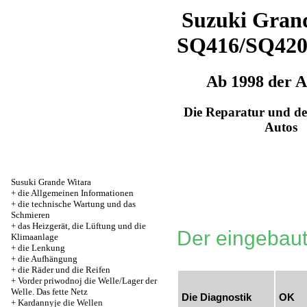
Suzuki Grand
SQ416/SQ42
Ab 1998 der 
Die Reparatur und de
Autos
Susuki Grande Witara
+
die Allgemeinen Informationen
+
die technische Wartung und das
Schmieren
+
das Heizgerät, die Lüftung und die
Der eingebaute
Klimaanlage
+
die Lenkung
+
die Aufhängung
+
die Räder und die Reifen
+
Vorder priwodnoj die Welle/Lager der
Welle. Das fette Netz
Die Diagnostik
OK
+
Kardannyje die Wellen