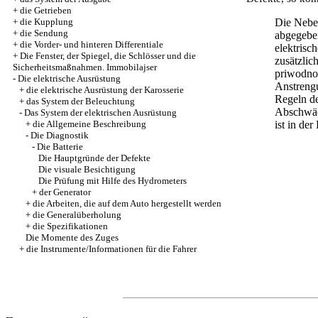
+
die Getrieben
+
die Kupplung
Die Neben
+
die Sendung
abgegeben
+
die Vorder- und hinteren Differentiale
elektrisc
+
Die Fenster, der Spiegel, die Schlösser und die
zusätzlic
Sicherheitsmaßnahmen. Immobilajser
priwodno
-
Die elektrische Ausrüstung
Anstrengu
+
die elektrische Ausrüstung der Karosserie
Regeln de
+
das System der Beleuchtung
Abschwäc
-
Das System der elektrischen Ausrüstung
+
die Allgemeine Beschreibung
ist in de
-
Die Diagnostik
-
Die Batterie
Die Hauptgründe der Defekte
Die visuale Besichtigung
Die Prüfung mit Hilfe des Hydrometers
+
der Generator
+
die Arbeiten, die auf dem Auto hergestellt werden
+
die Generalüberholung
+
die Spezifikationen
Die Momente des Zuges
+
die Instrumente/Informationen für die Fahrer