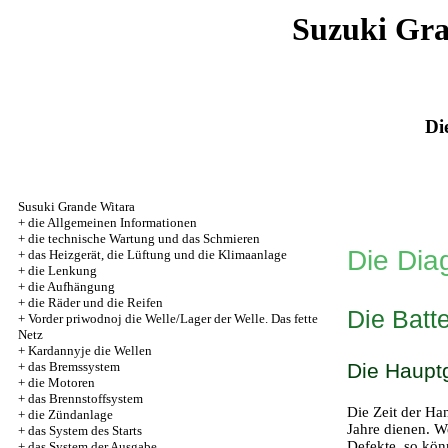
Suzuki Gr
Di
Susuki Grande Witara
+
die Allgemeinen Informationen
+
die technische Wartung und das Schmieren
Die Dia
+
das Heizgerät, die Lüftung und die Klimaanlage
+
die Lenkung
+
die Aufhängung
+
die Räder und die Reifen
Die Batte
+
Vorder priwodnoj die Welle/Lager der Welle. Das fette
Netz
+
Kardannyje die Wellen
+
das Bremssystem
Die Haupt
+
die Motoren
+
das Brennstoffsystem
Die Zeit der Han
+
die Zündanlage
Jahre dienen. We
+
das System des Starts
Defekte, so kön
+
das System der Ausgabe