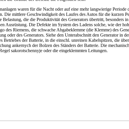
anlagen waren für die Nacht oder auf eine mehr langwierige Periode d
. Die mittlere Geschwindigkeit des Laufes des Autos für die kurzen P
he Belastung, die die Produktivität des Generators übertritt, besonders 
hen Ausrüstung. Die Defekte im System des Ladens solche, wie der ho
go des Riemens, die schwache Abgabeklemme (die Klemme) des Generat
ng oder des Generators. Siehe den Unterabschnitt
den Generator
in de
s Betriebes der Batterie, in die einschl. unreinen Kabelspitzen, die ü
hung ankernych der Bolzen des Ständers der Batterie. Die mechanisch
r Regel sakorotschennyje oder die eingeklemmten Leitungen.