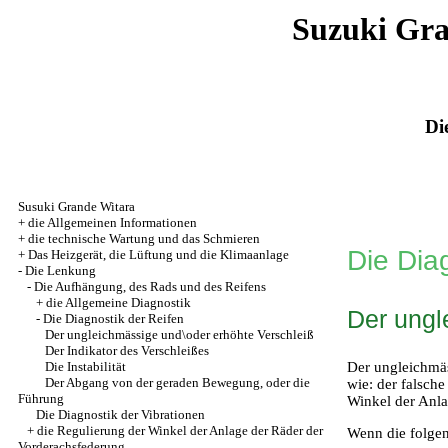
Suzuki Gr
Di
Susuki Grande Witara
+
die Allgemeinen Informationen
+
die technische Wartung und das Schmieren
Die Dia
+
Das Heizgerät, die Lüftung und die Klimaanlage
-
Die Lenkung
-
Die Aufhängung, des Rads und des Reifens
+
die Allgemeine Diagnostik
Der ungl
-
Die Diagnostik der Reifen
Der ungleichmässige und\oder erhöhte Verschleiß
Der Indikator des Verschleißes
Die Instabilität
Der ungleichmäs
Der Abgang von der geraden Bewegung, oder die
wie: der falsch
Führung
Winkel der Anlag
Die Diagnostik der Vibrationen
+
die Regulierung der Winkel der Anlage der Räder der
Wenn die folgen
Vorderachsfederung