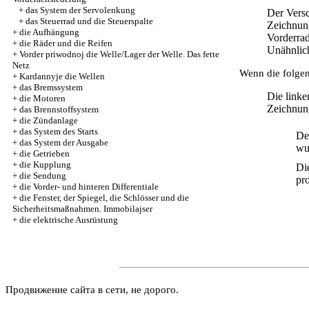
+
das System der Servolenkung
Der Versc
+
das Steuerrad und die Steuerspalte
Zeichnung
+
die Aufhängung
Vorderrad
+
die Räder und die Reifen
Unähnlich
+
Vorder priwodnoj die Welle/Lager der Welle. Das fette
Netz
Wenn die folgen
+
Kardannyje die Wellen
+
das Bremssystem
Die linke
+
die Motoren
Zeichnung
+
das Brennstoffsystem
+
die Zündanlage
+
das System des Starts
De
+
das System der Ausgabe
wu
+
die Getrieben
+
die Kupplung
Di
+
die Sendung
pr
+
die Vorder- und hinteren Differentiale
+
die Fenster, der Spiegel, die Schlösser und die
Sicherheitsmaßnahmen. Immobilajser
+
die elektrische Ausrüstung
Продвижение сайта в сети, не дорого.