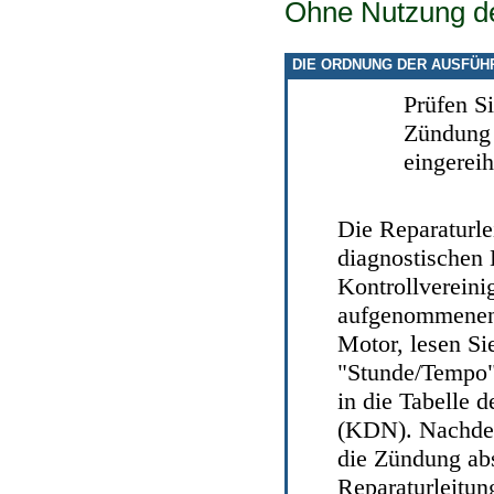
Ohne Nutzung d
DIE ORDNUNG DER AUSFÜH
Prüfen Si
Zündung 
eingereih
Die Reparaturle
diagnostischen 
Kontrollvereini
aufgenommenen 
Motor, lesen Si
"Stunde/Tempo"
in
die Tabelle 
(KDN)
. Nachde
die Zündung abs
Reparaturleitun