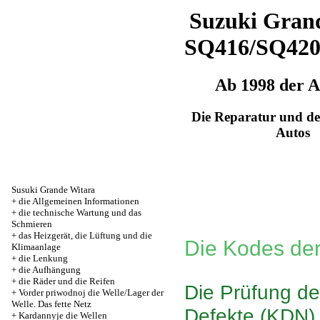
Suzuki Grand
SQ416/SQ42
Ab 1998 der 
Die Reparatur und de
Autos
Susuki Grande Witara
+
die Allgemeinen Informationen
+
die technische Wartung und das
Schmieren
+
das Heizgerät, die Lüftung und die
Die Kodes der
Klimaanlage
+
die Lenkung
+
die Aufhängung
+
die Räder und die Reifen
Die Prüfung de
+
Vorder priwodnoj die Welle/Lager der
Welle. Das fette Netz
Defekte (KDN)
+
Kardannyje die Wellen