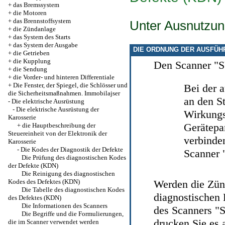
+
das Bremssystem
+
die Motoren
+
das Brennstoffsystem
Unter Ausnutzu
+
die Zündanlage
+
das System des Starts
+
das System der Ausgabe
DIE ORDNUNG DER AUSFÜH
+
die Getrieben
+
die Kupplung
Den Scanner "S
+
die Sendung
+
die Vorder- und hinteren Differentiale
+
Die Fenster, der Spiegel, die Schlösser und
Bei der 
die Sicherheitsmaßnahmen. Immobilajser
an den S
-
Die elektrische Ausrüstung
-
Die elektrische Ausrüstung der
Wirkungs
Karosserie
Gerätepan
+
die Hauptbeschreibung der
Steuereinheit von der Elektronik der
verbinden
Karosserie
-
Die Kodes der Diagnostik der Defekte
Scanner
Die Prüfung des diagnostischen Kodes
der Defekte (KDN)
Die Reinigung des diagnostischen
Kodes des Defektes (KDN)
Werden die Zün
Die Tabelle des diagnostischen Kodes
diagnostischen 
des Defektes (KDN)
Die Informationen des Scanners
des Scanners "S
Die Begriffe und die Formulierungen,
drucken Sie es 
die im Scanner verwendet werden