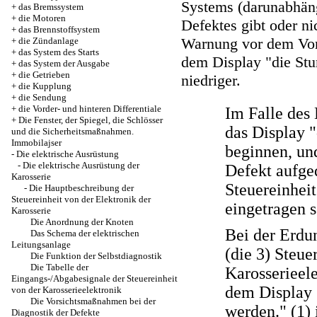
Systems (darunabhäng
+
das Bremssystem
+
die Motoren
Defektes gibt oder ni
+
das Brennstoffsystem
Warnung vor dem Vor
+
die Zündanlage
+
das System des Starts
dem Display "die Stu
+
das System der Ausgabe
+
die Getrieben
niedriger.
+
die Kupplung
+
die Sendung
+
die Vorder- und hinteren Differentiale
Im Falle des
+
Die Fenster, der Spiegel, die Schlösser
das Display 
und die Sicherheitsmaßnahmen.
Immobilajser
beginnen, und
-
Die elektrische Ausrüstung
-
Die elektrische Ausrüstung der
Defekt aufge
Karosserie
Steuereinheit
-
Die Hauptbeschreibung der
Steuereinheit von der Elektronik der
eingetragen s
Karosserie
Die Anordnung der Knoten
Bei der Erdu
Das Schema der elektrischen
Leitungsanlage
(die 3) Steue
Die Funktion der Selbstdiagnostik
Die Tabelle der
Karosserieele
Eingangs-/Abgabesignale der Steuereinheit
dem Display 
von der Karosserieelektronik
Die Vorsichtsmaßnahmen bei der
werden." (1)
Diagnostik der Defekte