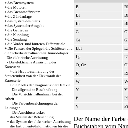
+
das Bremssystem
B
B
+
die Motoren
+
das Brennstoffsystem
Bl
B
+
die Zündanlage
+
das System des Starts
Br
B
+
das System der Ausgabe
+
die Getrieben
G
G
+
die Kupplung
+
die Sendung
Gr
G
+
die Vorder- und hinteren Differentiale
Lbl
L
+
Die Fenster, der Spiegel, die Schlösser und
die Sicherheitsmaßnahmen. Immobilajser
Lg
L
-
Die elektrische Ausrüstung
-
Die elektrische Ausrüstung der
O, Or
O
Karosserie
+
die Hauptbeschreibung der
R
R
Steuereinheit von der Elektronik der
Karosserie
W
W
+
die Kodes der Diagnostik der Defekte
-
Die allgemeine Beschreibung
Y
Y
Die Vorsichtsmaßnahmen bei der
P
P
Arbeit
Die Farbenbezeichnungen der
V
P
Leitungen
Der Anschlussstecker
+
das System der Beleuchtung
Der Name der Farbe d
+
das System der elektrischen Ausrüstung
Buchstaben vom Name
+
die Instrumente/Informationen für die