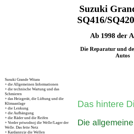
Suzuki Grand
SQ416/SQ42
Ab 1998 der 
Die Reparatur und de
Autos
Susuki Grande Witara
+
die Allgemeinen Informationen
+
die technische Wartung und das
Schmieren
+
das Heizgerät, die Lüftung und die
Das hintere Di
Klimaanlage
+
die Lenkung
+
die Aufhängung
+
die Räder und die Reifen
Die allgemein
+
Vorder priwodnoj die Welle/Lager der
Welle. Das fette Netz
+
Kardannyje die Wellen