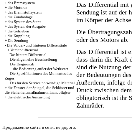
+
das Bremssystem
Das Differential mit
+
die Motoren
Sendung ist auf der 
+
das Brennstoffsystem
+
die Zündanlage
im Körper der Achse 
+
das System des Starts
+
das System der Ausgabe
Die Übertragungszahl
+
die Getrieben
+
die Kupplung
oder des Motors ab.
+
Die Sendung
-
Die Vorder- und hinteren Differentiale
+
Vorder diffrenzial
Das Differential ist
-
Das hintere Differential
dass darin die Kraft 
Die allgemeine Beschreibung
Die Diagnostik
sind die Nutzung der
+
die Bedienung außer der Werkstatt
der Bedeutungen des
Die Spezifikationen des Momentes des
Zuges
Außerdem, infolge de
Das für den Service notwendige Material
+
die Fenster, der Spiegel, die Schlösser und
Druck zwischen dem 
die Sicherheitsmaßnahmen. Immobilajser
obligatorisch ist ihr
+
die elektrische Ausrüstung
Zahnräder.
Продвижение сайта в сети, не дорого.