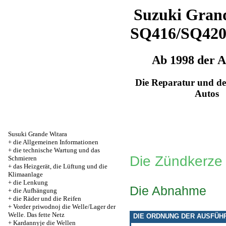
Suzuki Grand
SQ416/SQ42
Ab 1998 der 
Die Reparatur und de
Autos
Susuki Grande Witara
+
die Allgemeinen Informationen
+
die technische Wartung und das
Die Zündkerze
Schmieren
+
das Heizgerät, die Lüftung und die
Klimaanlage
+
die Lenkung
Die Abnahme
+
die Aufhängung
+
die Räder und die Reifen
+
Vorder priwodnoj die Welle/Lager der
Welle. Das fette Netz
DIE ORDNUNG DER AUSFÜH
+
Kardannyje die Wellen