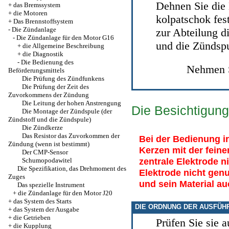
Dehnen Sie die 
+
das Bremssystem
+
die Motoren
kolpatschok fes
+
Das Brennstoffsystem
-
Die Zündanlage
zur Abteilung
d
-
Die Zündanlage für den Motor G16
und die Zündsp
+
die Allgemeine Beschreibung
+
die Diagnostik
-
Die Bedienung des
Nehmen S
Beförderungsmittels
Die Prüfung des Zündfunkens
Die Prüfung der Zeit des
Zuvorkommens der Zündung
Die Leitung der hohen Anstrengung
Die Besichtigung
Die Montage der Zündspule (der
Zündstoff und die Zündspule)
Die Zündkerze
Das Resistor das Zuvorkommen der
Bei der Bedienung ir
Zündung (wenn ist bestimmt)
Kerzen mit der feine
Der CMP-Sensor
zentrale Elektrode n
Schumopodawitel
Die Spezifikation, das Drehmoment des
Elektrode nicht gen
Zuges
und sein Material au
Das spezielle Instrument
+
die Zündanlage für den Motor J20
+
das System des Starts
DIE ORDNUNG DER AUSFÜH
+
das System der Ausgabe
+
die Getrieben
Prüfen Sie sie a
+
die Kupplung