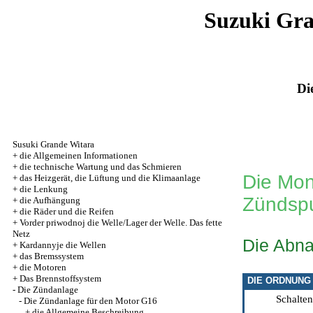
Suzuki Gr
Di
Susuki Grande Witara
+
die Allgemeinen Informationen
+
die technische Wartung und das Schmieren
Die Mon
+
das Heizgerät, die Lüftung und die Klimaanlage
+
die Lenkung
Zündspu
+
die Aufhängung
+
die Räder und die Reifen
+
Vorder priwodnoj die Welle/Lager der Welle. Das fette
Netz
Die Abn
+
Kardannyje die Wellen
+
das Bremssystem
+
die Motoren
+
Das Brennstoffsystem
DIE ORDNUNG
-
Die Zündanlage
Schalten
-
Die Zündanlage für den Motor G16
+
die Allgemeine Beschreibung