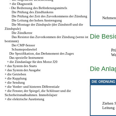
+
die Diagnostik
-
Die Bedienung des Beförderungsmittels
Die Prüfung des Zündfunkens
Die Prüfung der Zeit des Zuvorkommens der Zündung
Nehmen 
Die Leitung der hohen Anstrengung
Die Montage der Zündspule (der Zündstoff und die
Zündspule)
Die Zündkerze
Die Besi
Das Resistor das Zuvorkommen der Zündung (wenn ist
bestimmt)
Der CMP-Sensor
Schumopodawitel
Pr
Die Spezifikation, das Drehmoment des Zuges
We
Das spezielle Instrument
+
die Zündanlage für den Motor J20
+
das System des Starts
Die Anla
+
das System der Ausgabe
+
die Getrieben
+
die Kupplung
DIE ORDNUNG
+
die Sendung
+
die Vorder- und hinteren Differentiale
+
die Fenster, der Spiegel, die Schlösser und die
Sicherheitsmaßnahmen. Immobilajser
+
die elektrische Ausrüstung
Ziehen S
Leitung 