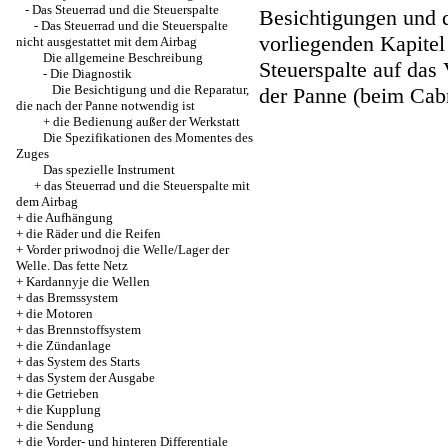
-
Das Steuerrad und die Steuerspalte
Besichtigungen und d
-
Das Steuerrad und die Steuerspalte
vorliegenden Kapitel
nicht ausgestattet mit dem Airbag
Die allgemeine Beschreibung
Steuerspalte auf das
-
Die Diagnostik
Die Besichtigung und die Reparatur,
der Panne (beim Cabr
die nach der Panne notwendig ist
+
die Bedienung außer der Werkstatt
Die Spezifikationen des Momentes des
Zuges
Das spezielle Instrument
+
das Steuerrad und die Steuerspalte mit
dem Airbag
+
die Aufhängung
+
die Räder und die Reifen
+
Vorder priwodnoj die Welle/Lager der
Welle. Das fette Netz
+
Kardannyje die Wellen
+
das Bremssystem
+
die Motoren
+
das Brennstoffsystem
+
die Zündanlage
+
das System des Starts
+
das System der Ausgabe
+
die Getrieben
+
die Kupplung
+
die Sendung
+
die Vorder- und hinteren Differentiale