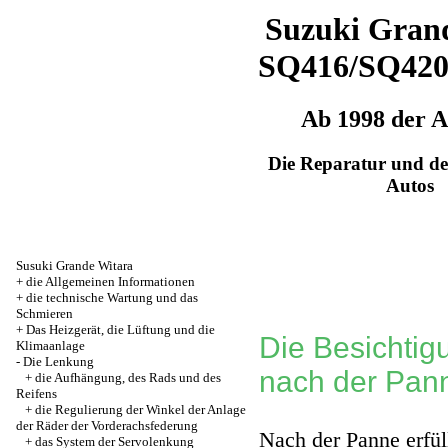
Suzuki Grand
SQ416/SQ42
Ab 1998 der 
Die Reparatur und de
Autos
Susuki Grande Witara
+
die Allgemeinen Informationen
+
die technische Wartung und das
Schmieren
+
Das Heizgerät, die Lüftung und die
Die Besichtig
Klimaanlage
-
Die Lenkung
nach der Pann
+
die Aufhängung, des Rads und des
Reifens
+
die Regulierung der Winkel der Anlage
der Räder der Vorderachsfederung
Nach der Panne erfüll
+
das System der Servolenkung