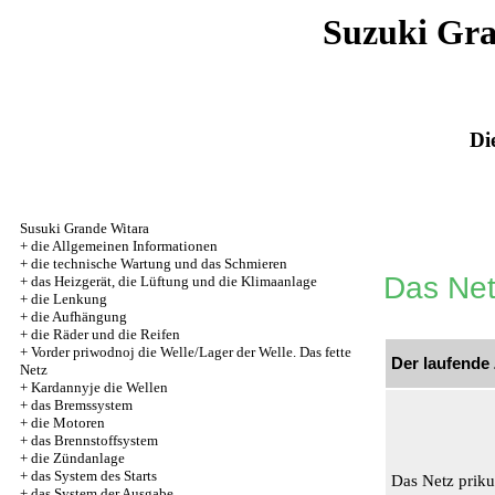
Suzuki Gr
Di
Susuki Grande Witara
+
die Allgemeinen Informationen
+
die technische Wartung und das Schmieren
Das Netz
+
das Heizgerät, die Lüftung und die Klimaanlage
+
die Lenkung
+
die Aufhängung
+
die Räder und die Reifen
+
Vorder priwodnoj die Welle/Lager der Welle. Das fette
Der laufende
Netz
+
Kardannyje die Wellen
+
das Bremssystem
+
die Motoren
+
das Brennstoffsystem
+
die Zündanlage
+
das System des Starts
Das Netz prikur
+
das System der Ausgabe