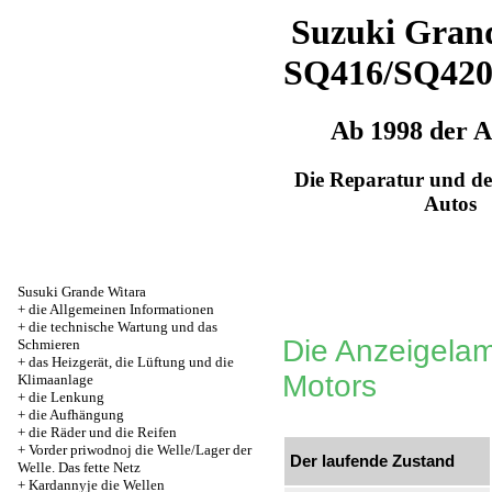
Suzuki Grand
SQ416/SQ42
Ab 1998 der 
Die Reparatur und de
Autos
Susuki Grande Witara
+
die Allgemeinen Informationen
+
die technische Wartung und das
Die Anzeigela
Schmieren
+
das Heizgerät, die Lüftung und die
Motors
Klimaanlage
+
die Lenkung
+
die Aufhängung
+
die Räder und die Reifen
+
Vorder priwodnoj die Welle/Lager der
Der laufende Zustand
Welle. Das fette Netz
+
Kardannyje die Wellen