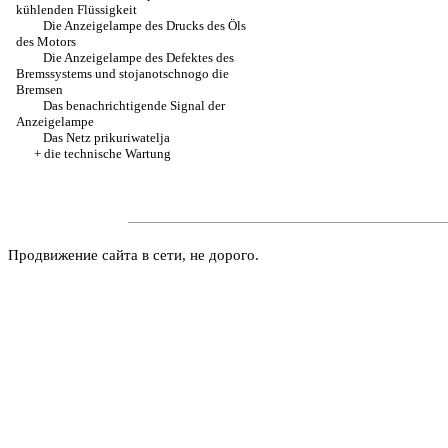
kühlenden Flüssigkeit
Die Anzeigelampe des Drucks des Öls
des Motors
Die Anzeigelampe des Defektes des
Bremssystems und stojanotschnogo die
Bremsen
Das benachrichtigende Signal der
Anzeigelampe
Das Netz prikuriwatelja
+
die technische Wartung
Продвижение сайта в сети, не дорого.