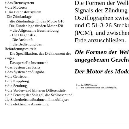
Die Formen der Well
+
das Bremssystem
+
die Motoren
Signals der Zündung
+
Das Brennstoffsystem
Oszillographen zwis
-
Die Zündanlage
+
die Zündanlage für den Motor G16
und C 51-3-26 Stec
-
Die Zündanlage für den Motor J20
+
die Allgemeine Beschreibung
(PCM), und zwischen
-
Die Diagnostik
Erde anzuschließen.
Die Auskunft
+
die Bedienung des
Beförderungsmittels
Die Formen der Well
Die Spezifikation, das Drehmoment des
Zuges
angegebenen Geschwi
Das spezielle Instrument
+
das System des Starts
Der Motor des Mode
+
das System der Ausgabe
+
die Getrieben
+
die Kupplung
+
die Sendung
1 — der CMP-Sensor
2 — das startende Signal der Zündung №1
+
die Vorder- und hinteren Differentiale
+
die Fenster, der Spiegel, die Schlösser und
die Sicherheitsmaßnahmen. Immobilajser
+
die elektrische Ausrüstung