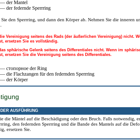
 — der Mantel
 — der federnde Sperrring
Sie den Sperrring, und dann den Körper ab. Nehmen Sie die inneren un
.
ie Vereinigung seitens des Rads (der äußerlichen Vereinigung) nicht. W
st, ersetzen Sie es vollständig.
as sphärische Gelenk seitens des Differentiales nicht. Wenn im sphäri
st, ersetzen Sie die Vereinigung seitens des Differentiales.
 — cтопорное der Ring
 — die Flachzangen für den federnden Sperrring
 — der Körper
htigung
 DER AUSFÜHRUNG
ie die Mäntel auf die Beschädigung oder den Bruch. Falls notwendig, ers
rring, den federnden Sperrring und die Bande des Mantels auf die Defo
g, ersetzen Sie.