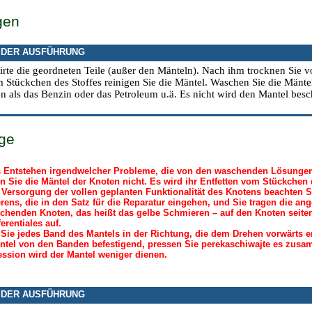
gen
 DER AUSFÜHRUNG
rte die geordneten Teile (außer den Mänteln). Nach ihm trocknen Sie v
 Stückchen des Stoffes reinigen Sie die Mäntel. Waschen Sie die Mäntel
 als das Benzin oder das Petroleum u.ä. Es nicht wird den Mantel besc
ge
 Entstehen irgendwelcher Probleme, die von den waschenden Lösungen 
 Sie die Mäntel der Knoten nicht. Es wird ihr Entfetten vom Stückchen 
 Versorgung der vollen geplanten Funktionalität des Knotens beachten S
ens, die in den Satz für die Reparatur eingehen, und Sie tragen die a
chenden Knoten, das heißt das gelbe Schmieren – auf den Knoten seite
ferentiales auf.
Sie jedes Band des Mantels in der Richtung, die dem Drehen vorwärts en
tel von den Banden befestigend, pressen Sie perekaschiwajte es zusam
ssion wird der Mantel weniger dienen.
 DER AUSFÜHRUNG