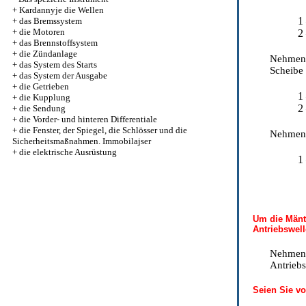
+
Kardannyje die Wellen
1
+
das Bremssystem
+
die Motoren
2
+
das Brennstoffsystem
+
die Zündanlage
Nehmen S
+
das System des Starts
Scheibe 
+
das System der Ausgabe
+
die Getrieben
1
+
die Kupplung
2
+
die Sendung
+
die Vorder- und hinteren Differentiale
+
die Fenster, der Spiegel, die Schlösser und die
Nehmen S
Sicherheitsmaßnahmen. Immobilajser
+
die elektrische Ausrüstung
1
Um die Mänte
Antriebswell
Nehmen 
Antriebs
Seien Sie vo