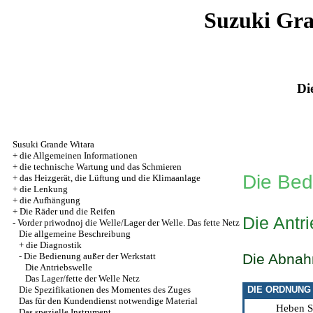
Suzuki Gr
Di
Susuki Grande Witara
+
die Allgemeinen Informationen
+
die technische Wartung und das Schmieren
Die Bed
+
das Heizgerät, die Lüftung und die Klimaanlage
+
die Lenkung
+
die Aufhängung
+
Die Räder und die Reifen
Die Antr
-
Vorder priwodnoj die Welle/Lager der Welle. Das fette Netz
Die allgemeine Beschreibung
+
die Diagnostik
-
Die Bedienung außer der Werkstatt
Die Abna
Die Antriebswelle
Das Lager/fette der Welle Netz
Die Spezifikationen des Momentes des Zuges
DIE ORDNUNG
Das für den Kundendienst notwendige Material
Heben S
Das spezielle Instrument