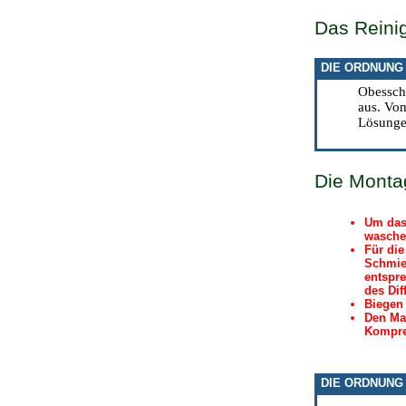
Das Reini
DIE ORDNUNG
Obesschi
aus. Vom
Lösungen
Die Monta
Um das
waschen
Für die
Schmier
entspre
des Dif
Biegen 
Den Man
Kompre
DIE ORDNUNG