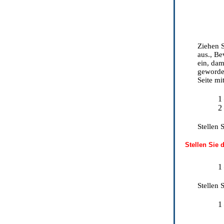
Ziehen S
aus., Be
ein, dam
geworden
Seite mi
1
2
Stellen 
Stellen Sie 
1
Stellen 
1