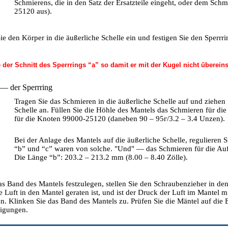
Schmierens, die in den Satz der Ersatzteile eingeht, oder dem Sch
25120 aus).
Sie den Körper in die äußerliche Schelle ein und festigen Sie den Sperrri
 der Schnitt des Sperrrings “a” so damit er mit der Kugel nicht überein
 — der Sperrring
Tragen Sie das Schmieren in die äußerliche Schelle auf und ziehen 
Schelle an. Füllen Sie die Höhle des Mantels das Schmieren für di
für die Knoten 99000-25120 (daneben 90 – 95г/3.2 – 3.4 Unzen).
Bei der Anlage des Mantels auf die äußerliche Schelle, regulieren S
“b” und “c” waren von solche. "Und" — das Schmieren für die Auff
Die Länge “b”: 203.2 – 213.2 mm (8.00 – 8.40 Zölle).
s Band des Mantels festzulegen, stellen Sie den Schraubenzieher in den
e Luft in den Mantel geraten ist, und ist der Druck der Luft im Mantel
. Klinken Sie das Band des Mantels zu. Prüfen Sie die Mäntel auf die
igungen.