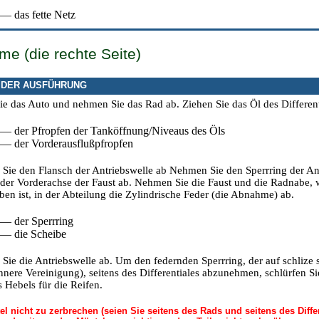
 — das fette Netz
e (die rechte Seite)
 DER AUSFÜHRUNG
e das Auto und nehmen Sie das Rad ab. Ziehen Sie das Öl des Differe
 — der Pfropfen der Tanköffnung/Niveaus des Öls
 — der Vorderausflußpfropfen
ie den Flansch der Antriebswelle ab Nehmen Sie den Sperrring der Ant
der Vorderachse der Faust ab. Nehmen Sie die Faust und die Radnabe, 
ben ist, in der Abteilung
die Zylindrische Feder
(
die Abnahme
) ab.
 — der Sperrring
 — die Scheibe
ie die Antriebswelle ab. Um den federnden Sperrring, der auf schlize s
 innere Vereinigung), seitens des Differentiales abzunehmen, schlürfen Si
s Hebels für die Reifen.
l nicht zu zerbrechen (seien Sie seitens des Rads und seitens des Diffe