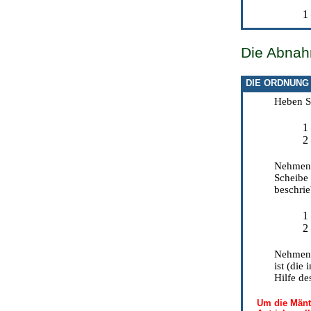
1
Die Abnahm
DIE ORDNUNG
Heben Si
1
2
Nehmen S
Scheibe 
beschrie
1
2
Nehmen S
ist (die
Hilfe de
Um die Mänte