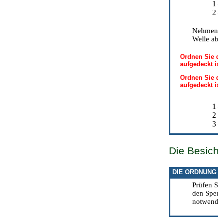
1
2
Nehmen 
Welle ab
Ordnen Sie d
aufgedeckt i
Ordnen Sie d
aufgedeckt i
1
2
3
Die Besic
DIE ORDNUNG
Prüfen S
den Sper
notwendi