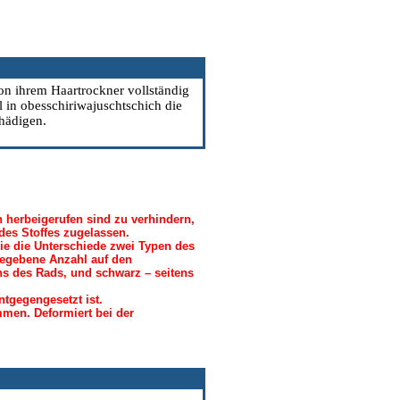
on ihrem Haartrockner vollständig
 in obesschiriwajuschtschich die
hädigen.
herbeigerufen sind zu verhindern,
des Stoffes zugelassen.
ie die Unterschiede zwei Typen des
ngegebene Anzahl auf den
ns des Rads, und schwarz – seitens
tgegengesetzt ist.
men. Deformiert bei der