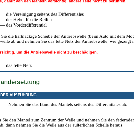
e, damit von den Mänteln vorsichtig, andere Teile nicht zu berühren.
 — die Vereinigung seitens des Differentiales
 — der Hebel für die Reifen
 — das Vorderdifferential
Sie die hartnäckige Scheibe der Antriebswelle (beim Auto mit dem Mot
welle ab und nehmen Sie das fette Netz der Antriebswelle, wie gezeigt 
rsichtig, um die Antriebswelle nicht zu beschädigen.
 — das fette Netz
nandersetzung
 DER AUSFÜHRUNG
Nehmen Sie das Band des Mantels seitens des Differentiales ab.
n Sie den Mantel zum Zentrum der Welle und nehmen Sie den federnden
ab, dann nehmen Sie die Welle aus der äußerlichen Schelle heraus.