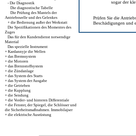
sogar der kl
-
Die Diagnostik
Die diagnostische Tabelle
Die Prüfung des Mantels der
Antriebswelle und des Gelenkes
Prüfen Sie die Antrie
+
die Bedienung außer der Werkstatt
Beschädigungen und er
Die Spezifikationen des Momentes des
Zuges
Das für den Kundendienst notwendige
Material
Das spezielle Instrument
+
Kardannyje die Wellen
+
das Bremssystem
+
die Motoren
+
das Brennstoffsystem
+
die Zündanlage
+
das System des Starts
+
das System der Ausgabe
+
die Getrieben
+
die Kupplung
+
die Sendung
+
die Vorder- und hinteren Differentiale
+
die Fenster, der Spiegel, die Schlösser und
die Sicherheitsmaßnahmen. Immobilajser
+
die elektrische Ausrüstung