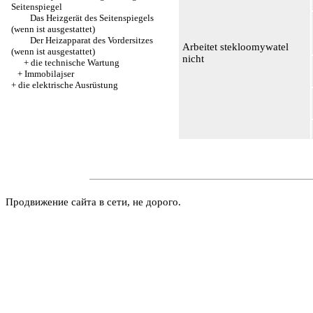
Seitenspiegel
Das Heizgerät des Seitenspiegels
(wenn ist ausgestattet)
Der Heizapparat des Vordersitzes
Arbeitet stekloomywatel
(wenn ist ausgestattet)
nicht
+
die technische Wartung
+
Immobilajser
+
die elektrische Ausrüstung
Продвижение сайта в сети, не дорого.