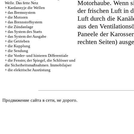
Motorhaube. Wenn si
Welle. Das fette Netz
+
Kardannyje die Wellen
der frischen Luft in d
+
das Bremssystem
Luft durch die Kanä
+
die Motoren
+
das Brennstoffsystem
aus den Ventilationsö
+
die Zündanlage
+
das System des Starts
Paneele der Karosser
+
das System der Ausgabe
rechten Seiten) ausg
+
die Getrieben
+
die Kupplung
+
die Sendung
+
die Vorder- und hinteren Differentiale
+
die Fenster, der Spiegel, die Schlösser und
die Sicherheitsmaßnahmen. Immobilajser
+
die elektrische Ausrüstung
Продвижение сайта в сети, не дорого.