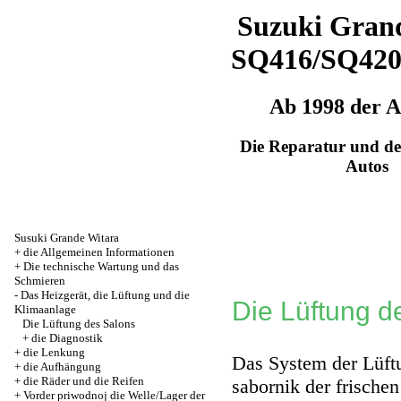
Suzuki Grand
SQ416/SQ42
Ab 1998 der 
Die Reparatur und de
Autos
Susuki Grande Witara
+
die Allgemeinen Informationen
+
Die technische Wartung und das
Schmieren
-
Das Heizgerät, die Lüftung und die
Die Lüftung d
Klimaanlage
Die Lüftung des Salons
+
die Diagnostik
+
die Lenkung
Das System der Lüft
+
die Aufhängung
+
die Räder und die Reifen
sabornik der frische
+
Vorder priwodnoj die Welle/Lager der